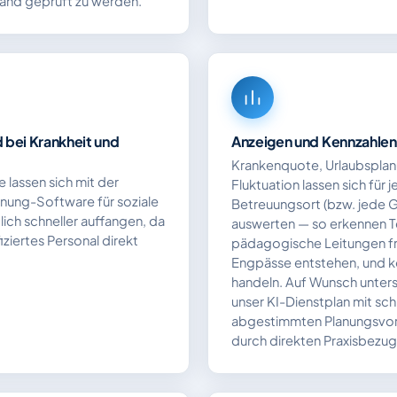
Hand geprüft zu werden.
bei Krankheit und
Anzeigen und Kennzahlen
Krankenquote, Urlaubspla
e lassen sich mit der
Fluktuation lassen sich für 
anung-Software für soziale
Betreuungsort (bzw. jede 
lich schneller auffangen, da
auswerten — so erkennen 
iziertes Personal direkt
pädagogische Leitungen fr
Engpässe entstehen, und k
handeln. Auf Wunsch unters
unser KI-Dienstplan mit schn
abgestimmten Planungsvors
durch direkten Praxisbezug