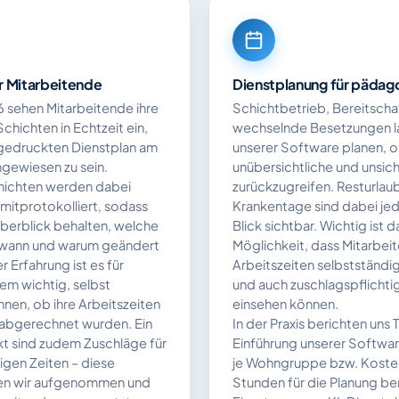
ür Mitarbeitende
Dienstplanung für pädag
 sehen Mitarbeitende ihre
Schichtbetrieb, Bereitscha
chichten in Echtzeit ein,
wechselnde Besetzungen la
sgedruckten Dienstplan am
unserer Software planen, o
gewiesen zu sein.
unübersichtliche und unsic
hichten werden dabei
zurückzugreifen. Resturlau
 mitprotokolliert, sodass
Krankentage sind dabei jed
Überblick behalten, welche
Blick sichtbar. Wichtig ist 
 wann und warum geändert
Möglichkeit, dass Mitarbeit
 Erfahrung ist es für
Arbeitszeiten selbstständig
em wichtig, selbst
und auch zuschlagspflichtig
nnen, ob ihre Arbeitszeiten
einsehen können.
d abgerechnet wurden. Ein
In der Praxis berichten uns 
kt sind zudem Zuschläge für
Einführung unserer Softwar
igen Zeiten – diese
je Wohngruppe bzw. Kosten
n wir aufgenommen und
Stunden für die Planung be