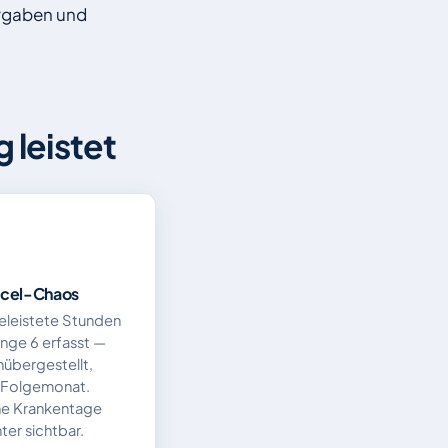
orgaben und
 leistet
Excel-Chaos
eleistete Stunden
nge 6 erfasst —
übergestellt,
n Folgemonat.
ne Krankentage
ter sichtbar.