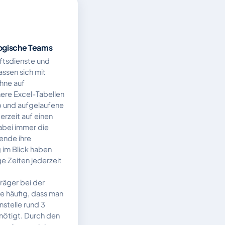
ogische Teams
ftsdienste und
ssen sich mit
hne auf
here Excel-Tabellen
b und aufgelaufene
erzeit auf einen
dabei immer die
ende ihre
 im Blick haben
e Zeiten jederzeit
Träger bei der
e häufig, dass man
stelle rund 3
nötigt. Durch den