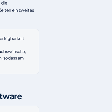
 die
eiten ein zweites
erfügbarkeit
rlaubswünsche,
in, sodass am
ftware