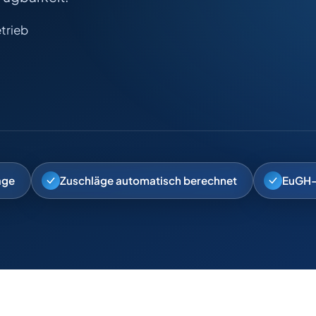
trieb
äge
Zuschläge automatisch berechnet
EuGH-