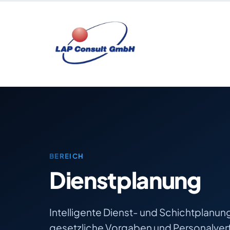
Zum Inhalt springen
BEREICH
Dienstplanung
Intelligente Dienst- und Schichtplanung
gesetzliche Vorgaben und Personalver