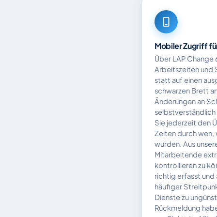
Mobiler Zugriff f
Über LAP Change 6
Arbeitszeiten und S
statt auf einen au
schwarzen Brett an
Änderungen an Sc
selbstverständlich
Sie jederzeit den 
Zeiten durch wen,
wurden. Aus unserer
Mitarbeitende extr
kontrollieren zu kö
richtig erfasst un
häufiger Streitpun
Dienste zu ungünst
Rückmeldung habe