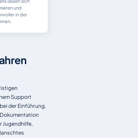
ans lassen sich
imieren und
nvoller in der
önnen.
Jahren
istigen
ichem Support
bei der Einführung.
g, Dokumentation
r Jugendhilfe,
flanschtes