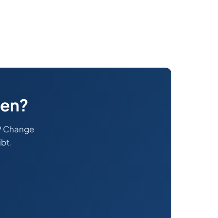
ten?
AP Change
ibt.