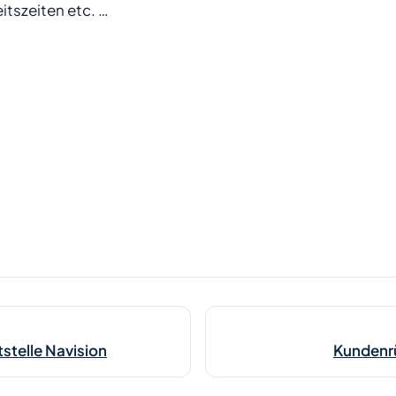
tszeiten etc. …
stelle Navision
Kundenr