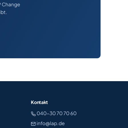
AP Change
ibt.
Kontakt
040-30 70 70 60
info@lap.de