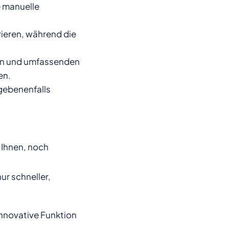
e manuelle
rieren, während die
rten und umfassenden
en.
gebenenfalls
 Ihnen, noch
ur schneller,
innovative Funktion