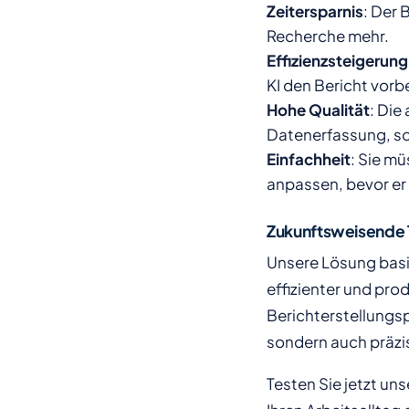
Zeitersparnis
: Der 
Recherche mehr.
Effizienzsteigerung
KI den Bericht vorbe
Hohe Qualität
: Die
Datenerfassung, so
Einfachheit
: Sie m
anpassen, bevor er f
Zukunftsweisende 
Unsere Lösung basie
effizienter und prod
Berichterstellungspr
sondern auch präzis
Testen Sie jetzt un