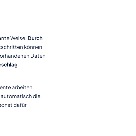
ante Weise.
Durch
sschritten können
n vorhandenen Daten
rschlag
ente arbeiten
n automatisch die
sonst dafür