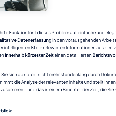
hrte Funktion löst dieses Problem auf einfache und eleg
ualitative Datenerfassung
in den vorausgehenden Arbeit
iner intelligenten KI die relevanten Informationen aus de
nen
innerhalb kürzester Zeit
einen detaillierten
Berichtsvo
 Sie sich ab sofort nicht mehr stundenlang durch Dokum
nimmt die Analyse der relevanten Inhalte und stellt Ihne
zusammen – und das in einem Bruchteil der Zeit, die Sie 
rblick: